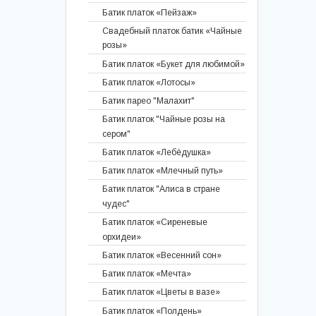
Батик палантин "Таинственный
Батик платок «Пейзаж»
сад"
Свадебный платок батик «Чайные
Батик шарф "Сиреневые сны"
розы»
Батик шарф «Шелковый город»
Батик платок «Букет для любимой»
Батик мужское кашне «Тысяча и
Батик платок «Лотосы»
одна ночь»
Батик парео "Малахит"
Батик мужское кашне «Ван Гог»
Батик платок "Чайные розы на
Батик шарф «Нежность»
сером"
Батик палантин «Малахит»
Батик платок «Лебёдушка»
Батик шаль «Маки на закате»
Батик платок «Млечный путь»
Батик шарф "Кофейные маки"
Батик платок "Алиса в стране
Батик шаль «Август-грозди»
чудес"
Батик палантин «Ирисы в лунном
Батик платок «Сиреневые
свете»
орхидеи»
Батик шарф «Колокольчики»
Батик платок «Весенний сон»
Батик палантин «Нефертити»
Батик платок «Мечта»
Батик палантин «Романс»
Батик платок «Цветы в вазе»
Батик шарф «Цветок солнца»
Батик платок «Полдень»