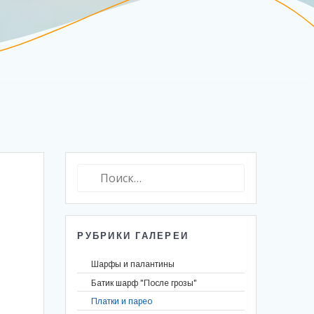
Найти:
РУБРИКИ ГАЛЕРЕИ
Шарфы и палантины
Батик шарф "После грозы"
Батик шарф "Белые анемоны"
Платки и парео
Батик палантин "Лето в разгаре"