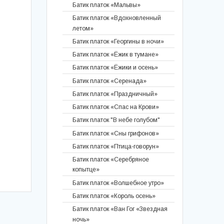
Батик палантин "Дыхание лета"
Батик платок «Мальвы»
Батик платок «Вдохновленный
Батик мужское кашне «Онегин»
летом»
Батик шарф «Север»
Батик платок «Георгины в ночи»
Батик палантин «Ночной
шиповник»
Батик платок «Ёжик в тумане»
Батик шарф «Нега»
Батик платок «Ёжики и осень»
Батик шарф «Птичка в цветах»
Батик платок «Серенада»
Батик шарф «Окна напротив»
Батик платок «Праздничный»
Батик шарф «Алые паруса»
Батик платок «Спас на Крови»
Батик шарф «Цветущая яблоня»
Батик платок "В небе голубом"
Батик шарф «Вивальди»
Батик платок «Сны грифонов»
Батик палантин «Иллюзия»
Батик платок «Птица-говорун»
Батик платок «Серебряное
Батик шарф «Весенний»
копытце»
Батик шарф «Узоры»
Батик платок «Волшебное утро»
Батик палантин «Альпийские
цветы»
Батик платок «Король осень»
Батик платок «Ван Гог «Звездная
Батик шарф «Бирюзовая птица»
ночь»
Батик шарф «Тёплый вечер»