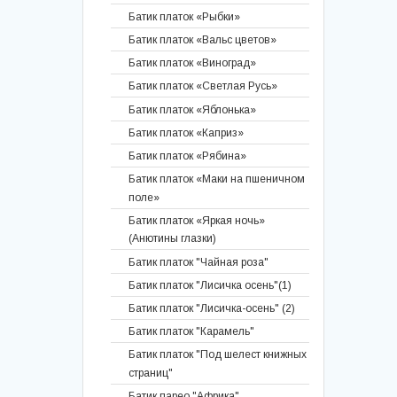
Батик шарф «Белые лилии»
Батик платок «Рыбки»
Батик шарф «Нежный шиповник»
Батик платок «Вальс цветов»
Батик шарф «Мечты без названия»
Батик платок «Виноград»
Батик шарф «Ветреница»
Батик платок «Светлая Русь»
Батик шарф «Лилейник»
Батик платок «Яблонька»
Батик шарф «Ирисы в розовой
Батик платок «Каприз»
дымке»
Батик платок «Рябина»
Батик палантин «Пестрые
Батик платок «Маки на пшеничном
бабочки»
поле»
Батик шарф «Акварель»
Батик платок «Яркая ночь»
Батик шарф «Клематисы»
(Анютины глазки)
Батик шарф «Феникс»
Батик платок "Чайная роза"
Батик шарф «Бордо»
Батик платок "Лисичка осень"(1)
Батик шарф «Желтые ирисы»
Батик платок "Лисичка-осень" (2)
Батик шарф "Ветка сакуры"
Батик платок "Карамель"
Батик шарф "Лепестки сакуры"
Батик платок "Под шелест книжных
страниц"
Батик шарф «Очарование»
Батик парео "Африка"