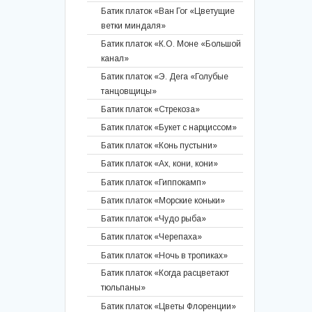
Батик платок «Ван Гог «Цветущие
Батик шарф «Калина»
ветки миндаля»
Батик шарф «Шёлковая нежность»
Батик платок «К.О. Моне «Большой
Батик шарф «Очарование весны»
канал»
Батик палантин «Ноктюрн»
Батик платок «Э. Дега «Голубые
Батик шарф «Сон в летнюю ночь»
танцовщицы»
Батик палантин «Калейдоскоп»
Батик платок «Стрекоза»
Батик шарф «Пятнистая кошка»
Батик платок «Букет с нарциссом»
Батик шарф «Ирисы ночью»
Батик платок «Конь пустыни»
Батик шарф "Вдохновение"
Батик платок «Ах, кони, кони»
Батик шарф "Птичка"
Батик платок «Гиппокамп»
Батик шарф "Сон одуванчика"
Батик платок «Морские коньки»
Батик кашне
Батик платок «Чудо рыба»
Батик палантин "Маки в лунном
Батик платок «Черепаха»
свете"
Батик платок «Ночь в тропиках»
Батик шарф «Фуксия» и «Космея»
Батик платок «Когда расцветают
Батик шарф «Мальвы» и
тюльпаны»
«Клематисы в саду»
Батик платок «Цветы Флоренции»