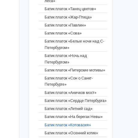
Батик кашне "Исаакиевский собор"
леса»
Батик кашне "Грифоны"
Батик платок «Танец цветов»
Батик шарф «Цветочный ветер»
Батик платок «Жар-Птица»
Батик шарф «Цветочная поляна»
Батик платок «Павлин»
Батик шарф «Кусочек лета»
Батик платок «Сова»
Батик платок «Белые ночи над С-
Батик шарф «Румянец утра»
Петербургом»
Батик палантин "Рыжая осень"
Батик шарф «Два окна»
Батик платок «Ночь над
(лисы)
Батик шарф «Белые ночи над С-
Петербургом»
Петербургом»
Батик платок «Питерские мотивы»
Батик кашне «Белые ночи над С-
Батик платок «Сон о Санкт-
Петербургом»
Петербурге»
Батик шарф «Сирень в саду»
Батик платок «Аничков мост»
Батик шарф «Весенний букет»
Батик платок «Сердце Петербурга»
Батик шарф «Тайны анютиных
глазок»
Батик платок «Летний сад»
Батик шарф-колье «Стрекоза»
Батик платок «На берегах Невы»
Батик шарф «Снежные цветы»
Батик платок «Котовасия»
Батик шарф «Коты на крышах»
Батик платок «Осенний котик»