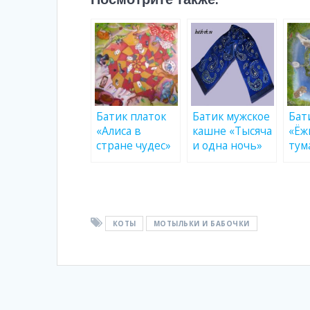
Батик платок
Батик мужское
Бат
«Алиса в
кашне «Тысяча
«Ёж
стране чудес»
и одна ночь»
тум
КОТЫ
МОТЫЛЬКИ И БАБОЧКИ