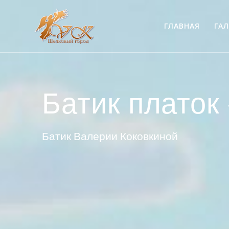
ГЛАВНАЯ
ГАЛ
Батик платок
Батик Валерии Коковкиной