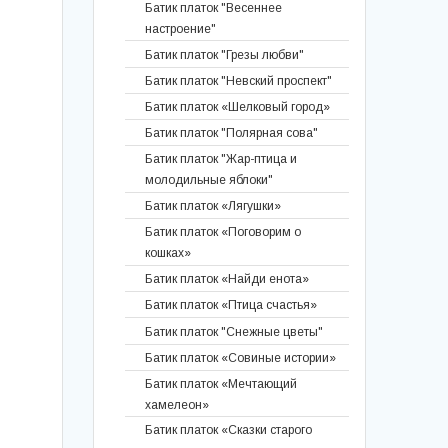
Батик платок "Весеннее
Батик шарф "Стрекозы"
настроение"
Батик шарф "Карпы в осеннем
пруду"
Батик платок "Грезы любви"
Батик палантин "Кружево маков"
Батик платок "Невский проспект"
Батик палантин "Белые ночи над
Батик платок «Шелковый город»
С-Петербургом"
Батик платок "Полярная сова"
Батик платок "Рыжая осень"
Батик платок "Жар-птица и
Батик шарф "Её величество-зима"
молодильные яблоки"
Мужское кашне "Стимпанк"
Батик платок «Лягушки»
Батик палантин "Грифоны
Батик платок «Поговорим о
северной столицы"
кошках»
Батик шарф «Ночь над Санкт-
Батик платок «Найди енота»
Петербургом»
Батик платок «Птица счастья»
Батик шарф "На берегах Невы"
Батик платок "Снежные цветы"
Батик кашне "Спас на Крови"
Батик платок «Совиные истории»
Батик кашне "Зеленый Петербург"
Батик платок «Мечтающий
Батик кашне "Город на берегах
хамелеон»
Невы"
Батик платок «Сказки старого