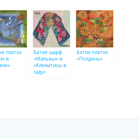
ик платок
Батик шарф
Батик платок
ик в
«Мальвы» и
«Полдень»
ане»
«Клематисы в
саду»